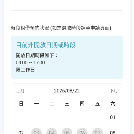
時段租借預約狀況 (如需選取時段請至申請頁面)
目前非開放日期或時段
開放日期時段如下：
09:00 ~ 17:00
限工作日
2026/08/22
上月
下月
日
一
二
三
四
五
六
01
02
03
04
05
06
07
08